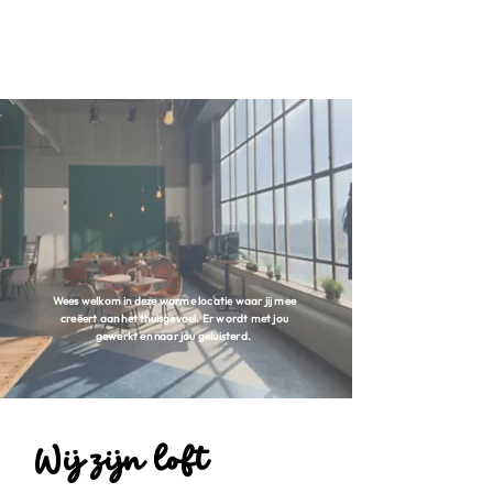
Wees welkom in deze warme locatie waar jij mee
creëert
aan het thuisgevoel. Er wordt met jou
gewerkt en naar jou geluisterd.
Wij zijn loft