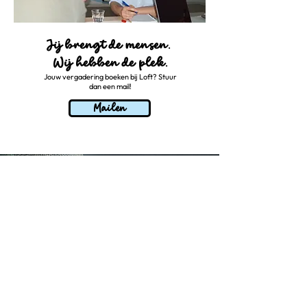
Jij brengt de mensen.
Wij hebben de plek.
Jouw vergadering boeken bij Loft? Stuur
dan een mail!
Mailen
Ik wil een
ruimte huren
Vertel me meer