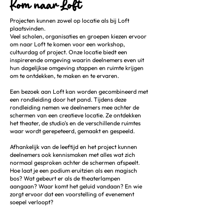
Kom naar Loft
Projecten kunnen zowel op locatie als bij Loft
plaatsvinden.
Veel scholen, organisaties en groepen kiezen ervoor
om naar Loft te komen voor een workshop,
cultuurdag of project. Onze locatie biedt een
inspirerende omgeving waarin deelnemers even uit
hun dagelijkse omgeving stappen en ruimte krijgen
om te ontdekken, te maken en te ervaren.
Een bezoek aan Loft kan worden gecombineerd met
een rondleiding door het pand. Tijdens deze
rondleiding nemen we deelnemers mee achter de
schermen van een creatieve locatie. Ze ontdekken
het theater, de studio's en de verschillende ruimtes
waar wordt gerepeteerd, gemaakt en gespeeld.
Afhankelijk van de leeftijd en het project kunnen
deelnemers ook kennismaken met alles wat zich
normaal gesproken achter de schermen afspeelt.
Hoe laat je een podium eruitzien als een magisch
bos? Wat gebeurt er als de theaterlampen
aangaan? Waar komt het geluid vandaan? En wie
zorgt ervoor dat een voorstelling of evenement
soepel verloopt?
Zo krijgen deelnemers niet alleen een kijkje op het