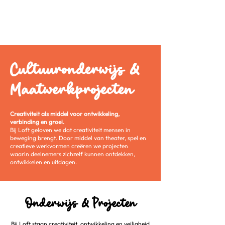
Cultuuronderwijs &
Maatwerkprojecten
Creativiteit als middel voor ontwikkeling,
verbinding en groei.
Bij Loft geloven we dat creativiteit mensen in
beweging brengt. Door middel van theater, spel en
creatieve werkvormen creëren we projecten
waarin deelnemers zichzelf kunnen ontdekken,
ontwikkelen en uitdagen.
Onderwijs & Projecten
Bij Loft staan creativiteit, ontwikkeling en veiligheid