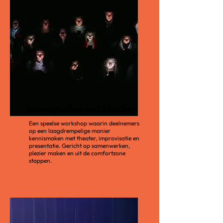
Kennismaken met theater
Een speelse workshop waarin deelnemers
op een laagdrempelige manier
kennismaken met theater, improvisatie en
presentatie. Gericht op samenwerken,
plezier maken en uit de comfortzone
stappen.