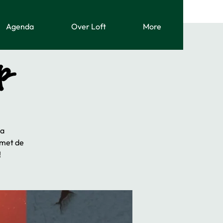
Agenda
Over Loft
More
p
ta
 met de
!