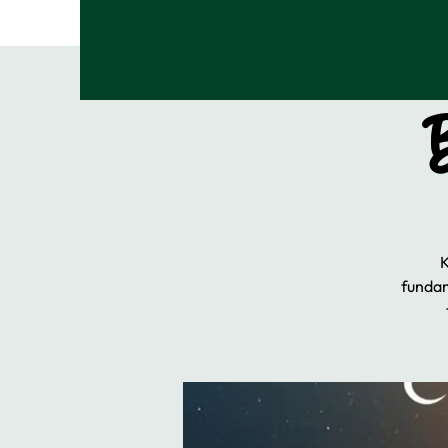
K
fundam