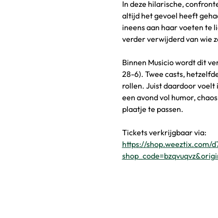
In deze hilarische, confron
altijd het gevoel heeft gehad
ineens aan haar voeten te li
verder verwijderd van wie ze
Binnen Musicio wordt dit ve
28-6). Twee casts, hetzelf
rollen. Juist daardoor voel
een avond vol humor, chaos
plaatje te passen.
Tickets verkrijgbaar via:
https://shop.weeztix.com
shop_code=bzqvuqvz&origi