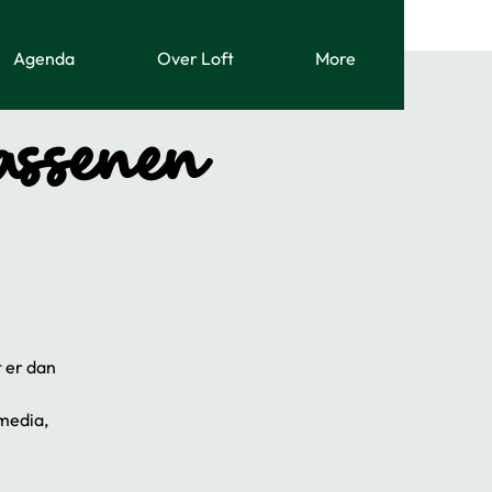
Agenda
Over Loft
More
assenen
t er dan
 media,