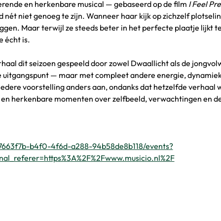
terende en herkenbare musical — gebaseerd op de film 
I Feel Pre
 nét niet genoeg te zijn. Wanneer haar kijk op zichzelf plotselin
ggen. Maar terwijl ze steeds beter in het perfecte plaatje lijkt 
 écht is.
rhaal dit seizoen gespeeld door zowel Dwaallicht als de jongvo
de uitgangspunt — maar met compleet andere energie, dynamiek 
t iedere voorstelling anders aan, ondanks dat hetzelfde verhaal 
 en herkenbare momenten over zelfbeeld, verwachtingen en de 
/d7663f7b-b4f0-4f6d-a288-94b58de8b118/events?
nal_referer=https%3A%2F%2Fwww.musicio.nl%2F