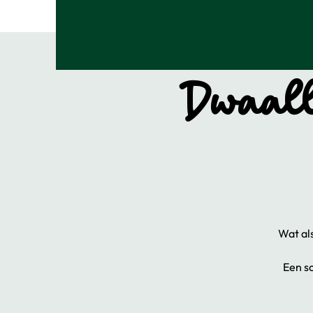
Dwaall
Wat als
Een sc