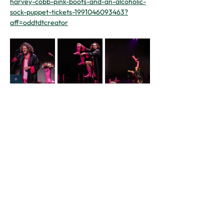
harvey-cobb-pink-boots-and-an-alcoholic-
sock-puppet-tickets-1991046093463?
aff=oddtdtcreator
Contact
Boekingen:
06 17 96 83 04
Locatie & praktische vragen: