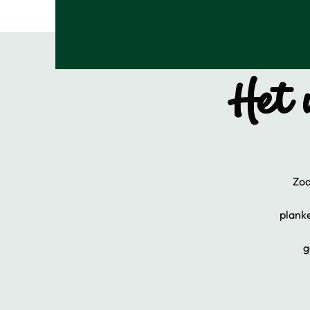
Het 
Zoa
planke
g