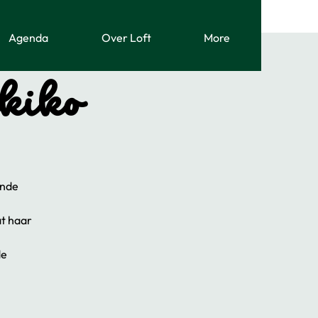
Agenda
Over Loft
More
ikiko
ende
at haar
de