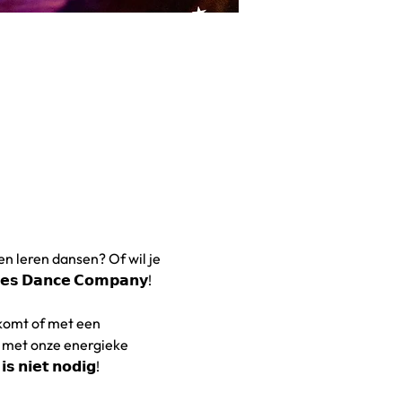
 al willen leren dansen? Of wil je 
𝗗𝗮𝗻𝗰𝗲 𝗖𝗼𝗺𝗽𝗮𝗻𝘆!
 solo komt of met een 
 met onze energieke 
𝗶𝗲𝘁 𝗻𝗼𝗱𝗶𝗴!