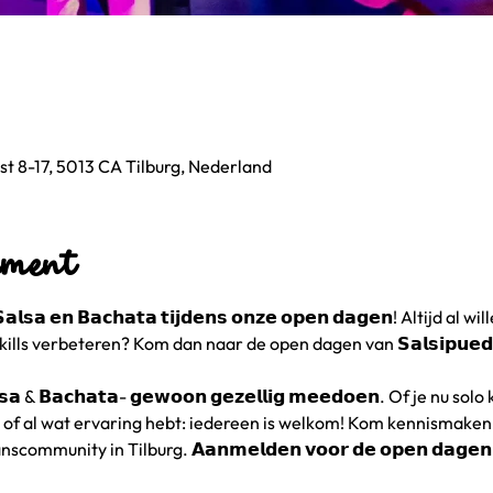
t 8-17, 5013 CA Tilburg, Nederland
ement
 𝗦𝗮𝗹𝘀𝗮 𝗲𝗻 𝗕𝗮𝗰𝗵𝗮𝘁𝗮 𝘁𝗶𝗷𝗱𝗲𝗻𝘀 𝗼𝗻𝘇𝗲 𝗼𝗽𝗲𝗻 𝗱𝗮𝗴𝗲𝗻! Altijd
ls verbeteren? Kom dan naar de open dagen van 𝗦𝗮𝗹𝘀𝗶𝗽𝘂𝗲𝗱𝗲𝘀 
𝗦𝗮𝗹𝘀𝗮 & 𝗕𝗮𝗰𝗵𝗮𝘁𝗮- 𝗴𝗲𝘄𝗼𝗼𝗻 𝗴𝗲𝘇𝗲𝗹𝗹𝗶𝗴 𝗺𝗲𝗲𝗱𝗼𝗲𝗻. Of je nu
 of al wat ervaring hebt: iedereen is welkom! Kom kennismaken
unity in Tilburg. 𝗔𝗮𝗻𝗺𝗲𝗹𝗱𝗲𝗻 𝘃𝗼𝗼𝗿 𝗱𝗲 𝗼𝗽𝗲𝗻 𝗱𝗮𝗴𝗲𝗻 𝗶𝘀 