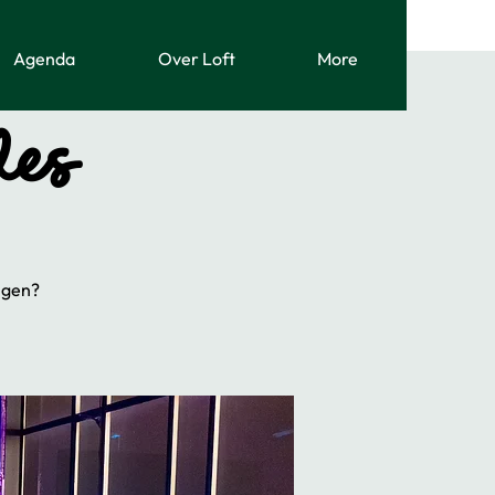
Agenda
Over Loft
More
des
ngen?