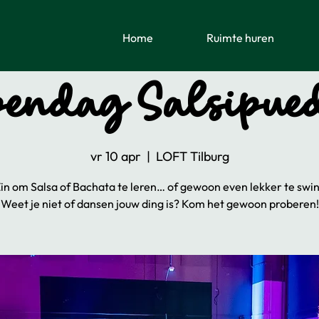
Home
Ruimte huren
endag Salsipue
vr 10 apr
  |  
LOFT Tilburg
 Zin om Salsa of Bachata te leren… of gewoon even lekker te swi
Weet je niet of dansen jouw ding is? Kom het gewoon proberen!