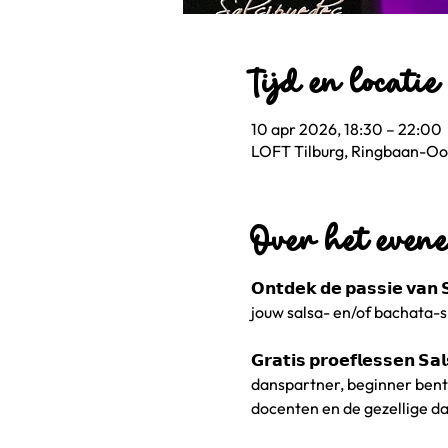
Tijd en locatie
10 apr 2026, 18:30 – 22:00
LOFT Tilburg, Ringbaan-Oos
Over het even
𝗢𝗻𝘁𝗱𝗲𝗸 𝗱𝗲 𝗽𝗮𝘀𝘀𝗶𝗲 𝘃𝗮𝗻
jouw salsa- en/of bachata-skil
𝗚𝗿𝗮𝘁𝗶𝘀 𝗽𝗿𝗼𝗲𝗳𝗹𝗲𝘀𝘀𝗲𝗻 
danspartner, beginner bent
docenten en de gezellige danscomm