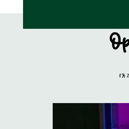
Op
💃🕺