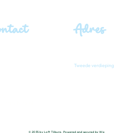
ontact
Adres
ingen:
Bezoekadres:
7 96 83 04
Ringbaan-Oost 8-17
5013 CA Tilburg
tie & praktische vragen:
Tweede verdieping
7 34 68 23
ojecten
Parkeren:
Lovense Kanaaldijk 63
5013 BJ Tilburg
il:
@lofttilburg.nl
© 2035 by Loft Tilburg. Powered and secured by
Wix