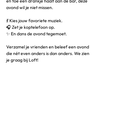
en toe een drankje haalt aan de bar, deze 
avond wil je niet missen.
💃 Kies jouw favoriete muziek.
🎧 Zet je koptelefoon op.
✨ En dans de avond tegemoet.
Verzamel je vrienden en beleef een avond 
die nét even anders is dan anders. We zien 
je graag bij Loft!
Contact
Boekingen:
06 17 96 83 04
Locatie & praktische vragen:
06 37 34 68 23
Email:
info@lofttilburg.nl