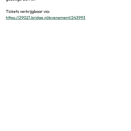
Tickets verkrijgbaar via:
https://29021.bridge.nl/evenement/243993
Contact
Boekingen:
06 17 96 83 04
Locatie & praktische vragen:
06 37 34 68 23
Email:
info@lofttilburg.nl
Adres
Bezoekadres:
Ringbaan-Oost 8-17
5013 CA Tilburg
Tweede verdieping
Parkeren:
Lovense Kanaaldijk 63