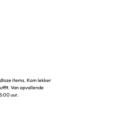
jdloze items. Kom lekker 
tfit. Van opvallende 
8:00 uur. 